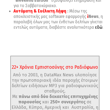
“Weekend Edition”
εξασφαλίζει ενημέρωση και
για το Σαββατοκύριακο.
Αυτόματη & Ευέλικτη Λήψη
:
Μέσω της
αποκλειστικής μας software εφαρμογής
i
News
, η
παραλαβή όλων μας των ένθετων δελτίων γίνεται
εντελώς αυτόματα, διαβάστε αναλυτικότερα
εδώ
.
22+ Χρόνια Εμπιστοσύνης στο Ραδιόφωνο
Από το 2003, η DataMax News υλοποίησε
την πρωτοποριακή ιδέα παροχής έτοιμων
δελτίων ειδήσεων MP3 για ραδιοφωνικούς
σταθμούς.
Με
πάνω από δύο δεκαετίες επιτυχημένης
παρουσίας
και
250+ συνεργάτες
σε
Ελλάδα, Κύπρο, Αμερική και Αυστραλία, η