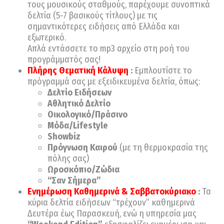
τους μουσικούς σταθμούς, παρέχουμε συνοπτικά
δελτία (5-7 βασικούς τίτλους) με τις
σημαντικότερες ειδήσεις από Ελλάδα και
εξωτερικό.
Απλά εντάσσετε το mp3 αρχείο στη ροή του
προγράμματός σας!
Πλήρης Θεματική Κάλυψη
:
Εμπλουτίστε το
πρόγραμμά σας με εξειδικευμένα δελτία, όπως:
Δελτίο Ειδήσεων
Αθλητικό Δελτίο
Οικολογικό/Πράσινο
Μόδα/Lifestyle
Showbiz
Πρόγνωση Καιρού
(με τη θερμοκρασία της
πόλης σας)
Ωροσκόπιο/Ζώδια
“Σαν Σήμερα”
Ενημέρωση Καθημερινά & Σαββατοκύριακο
:
Τα
κύρια δελτία ειδήσεων “τρέχουν” καθημερινά
Δευτέρα έως Παρασκευή, ενώ η υπηρεσία μας