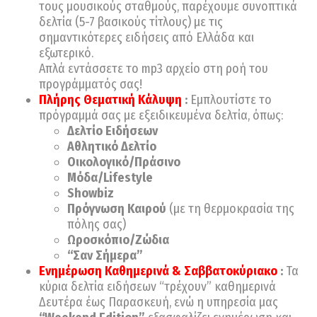
τους μουσικούς σταθμούς, παρέχουμε συνοπτικά
δελτία (5-7 βασικούς τίτλους) με τις
σημαντικότερες ειδήσεις από Ελλάδα και
εξωτερικό.
Απλά εντάσσετε το mp3 αρχείο στη ροή του
προγράμματός σας!
Πλήρης Θεματική Κάλυψη
:
Εμπλουτίστε το
πρόγραμμά σας με εξειδικευμένα δελτία, όπως:
Δελτίο Ειδήσεων
Αθλητικό Δελτίο
Οικολογικό/Πράσινο
Μόδα/Lifestyle
Showbiz
Πρόγνωση Καιρού
(με τη θερμοκρασία της
πόλης σας)
Ωροσκόπιο/Ζώδια
“Σαν Σήμερα”
Ενημέρωση Καθημερινά & Σαββατοκύριακο
:
Τα
κύρια δελτία ειδήσεων “τρέχουν” καθημερινά
Δευτέρα έως Παρασκευή, ενώ η υπηρεσία μας