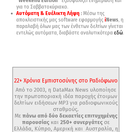
“Weekend Edition”
εξασφαλίζει ενημέρωση και
για το Σαββατοκύριακο.
Αυτόματη & Ευέλικτη Λήψη
:
Μέσω της
αποκλειστικής μας software εφαρμογής
i
News
, η
παραλαβή όλων μας των ένθετων δελτίων γίνεται
εντελώς αυτόματα, διαβάστε αναλυτικότερα
εδώ
.
22+ Χρόνια Εμπιστοσύνης στο Ραδιόφωνο
Από το 2003, η DataMax News υλοποίησε
την πρωτοποριακή ιδέα παροχής έτοιμων
δελτίων ειδήσεων MP3 για ραδιοφωνικούς
σταθμούς.
Με
πάνω από δύο δεκαετίες επιτυχημένης
παρουσίας
και
250+ συνεργάτες
σε
Ελλάδα, Κύπρο, Αμερική και Αυστραλία, η