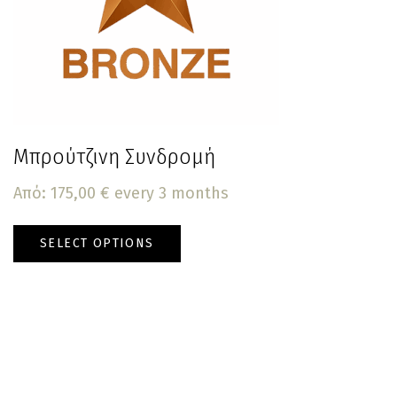
Μπρούτζινη Συνδρομή
Από:
175,00
€
every 3 months
SELECT OPTIONS