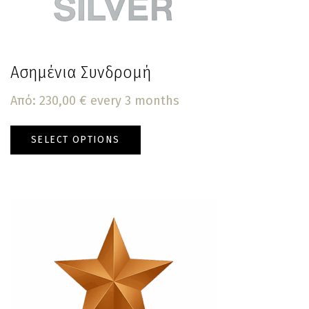
Ασημένια Συνδρομή
Από:
230,00
€
every 3 months
SELECT OPTIONS