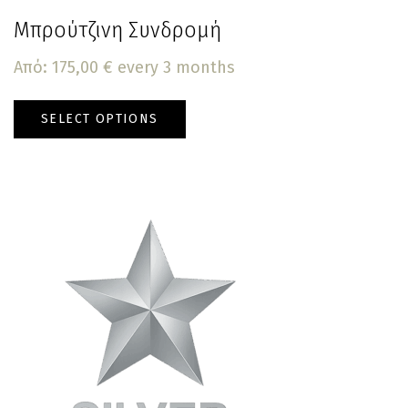
Μπρούτζινη Συνδρομή
Από:
175,00
€
every 3 months
SELECT OPTIONS