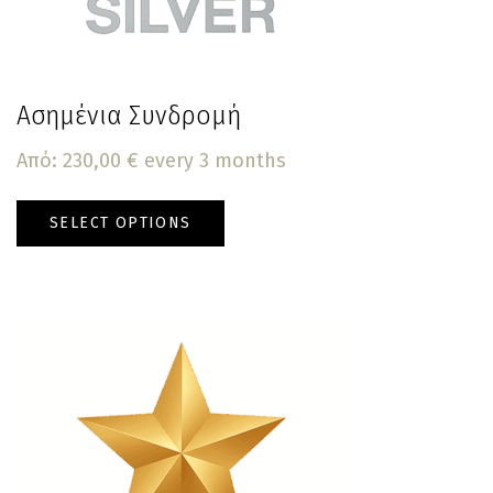
Ασημένια Συνδρομή
Από:
230,00
€
every 3 months
SELECT OPTIONS